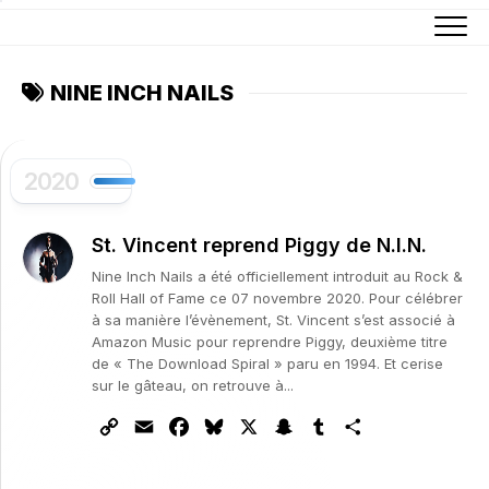
Skip
to
content
NINE INCH NAILS
2020
St. Vincent reprend Piggy de N.I.N.
Nine Inch Nails a été officiellement introduit au Rock &
Roll Hall of Fame ce 07 novembre 2020. Pour célébrer
à sa manière l’évènement, St. Vincent s’est associé à
Amazon Music pour reprendre Piggy, deuxième titre
de « The Download Spiral » paru en 1994. Et cerise
sur le gâteau, on retrouve à...
Copy
Email
Facebook
Bluesky
X
Snapchat
Tumblr
Partager
Link