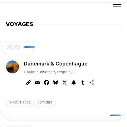
Skip
to
content
VOYAGES
2025
Danemark & Copenhague
Couleur, diversité, respect, …
Copy
Email
Facebook
Bluesky
X
Snapchat
Tumblr
Partager
Link
18 AOÛT 2025
VOYAGES