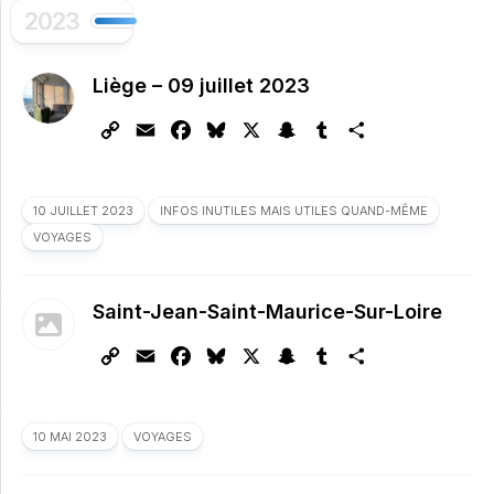
2023
Liège – 09 juillet 2023
Copy
Email
Facebook
Bluesky
X
Snapchat
Tumblr
Partager
Link
10 JUILLET 2023
INFOS INUTILES MAIS UTILES QUAND-MÊME
VOYAGES
Saint-Jean-Saint-Maurice-Sur-Loire
Copy
Email
Facebook
Bluesky
X
Snapchat
Tumblr
Partager
Link
10 MAI 2023
VOYAGES