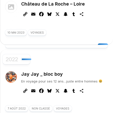
Château de La Roche – Loire
Copy
Email
Facebook
Bluesky
X
Snapchat
Tumblr
Partager
Link
10 MAI 2023
VOYAGES
2022
Jay Jay _ bloc boy
En voyage pour ses 12 ans…juste entre hommes
Copy
Email
Facebook
Bluesky
X
Snapchat
Tumblr
Partager
Link
7 AOÛT 2022
NON CLASSÉ
VOYAGES