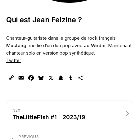
Qui est Jean Felzine ?
Chanteur-guitariste dans le groupe de rock français
Mustang
, moitié d’un duo pop avec
Jo Wedin
. Maintenant
chanteur solo en version pop synthétique.
Twitter
Copy
Email
Facebook
Bluesky
X
Snapchat
Tumblr
Partager
Link
NEXT
TheLittleF1sh #1 – 2023/19
PREVIOUS