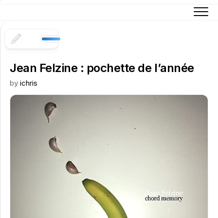
Skip
to
content
Jean Felzine : pochette de l’année
by
ichris