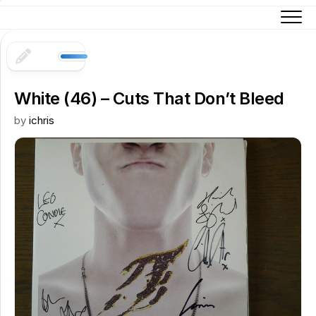
Skip
to
content
White (46) – Cuts That Don’t Bleed
by
ichris