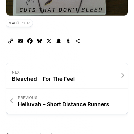
9 AOÛT 2017
Copy
Email
Facebook
Bluesky
X
Snapchat
Tumblr
Partager
Link
NEXT
Bleached – For The Feel
PREVIOUS
Helluvah – Short Distance Runners