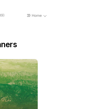
89)
Home
About…
nners
Vinyl’o’mania
Prises
de
vue
Photos
de
concerts