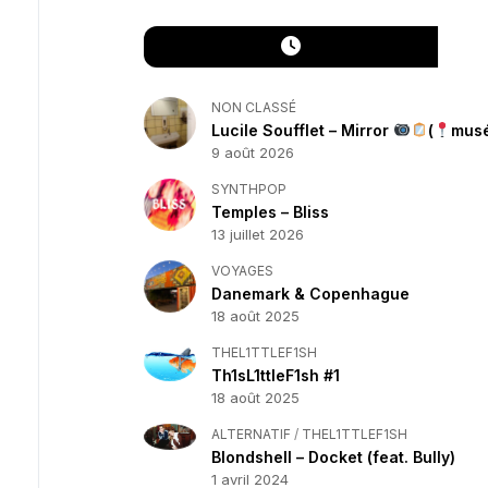
NON CLASSÉ
Lucile Soufflet – Mirror
(
musé
9 août 2026
SYNTHPOP
Temples – Bliss
13 juillet 2026
VOYAGES
Danemark & Copenhague
18 août 2025
THEL1TTLEF1SH
Th1sL1ttleF1sh #1
18 août 2025
ALTERNATIF
/
THEL1TTLEF1SH
Blondshell – Docket (feat. Bully)
1 avril 2024