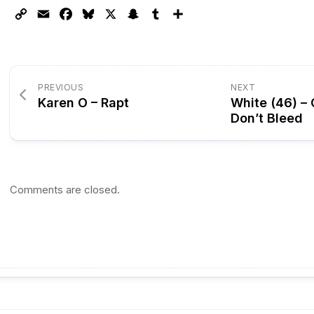
Copy
Email
Facebook
Bluesky
X
Snapchat
Tumblr
Partager
Link
PREVIOUS
NEXT
Karen O – Rapt
White (46) – 
Don’t Bleed
Comments are closed.