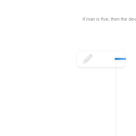
Skip
to
content
if man is five, then the d