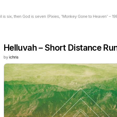
evil is six, then God is seven (Pixies, 'Monkey Gone to Heaven' – 19
Helluvah – Short Distance Ru
by
ichris