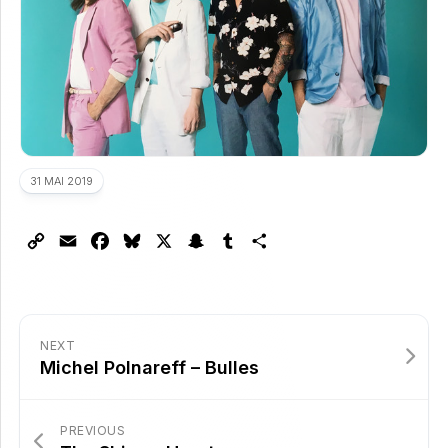
31 MAI 2019
Copy
Email
Facebook
Bluesky
X
Snapchat
Tumblr
Partager
Link
NEXT
Michel Polnareff – Bulles
PREVIOUS