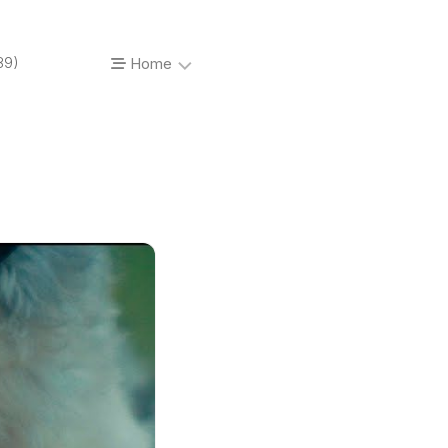
89)
Home
About…
Vinyl’o’mania
Prises
de
vue
Photos
de
concerts