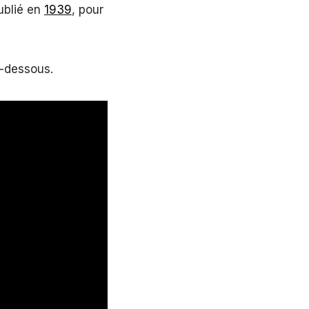
blié en
1939
, pour
i-dessous.