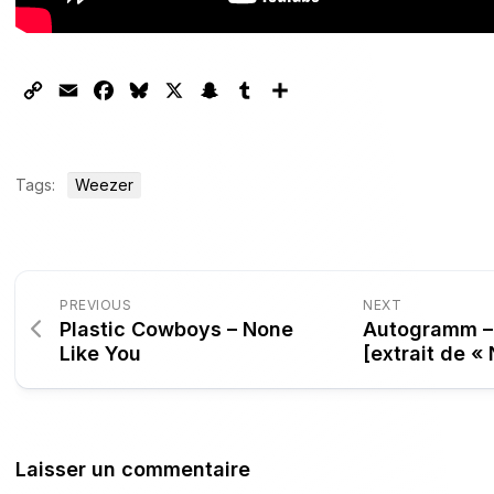
Copy
Email
Facebook
Bluesky
X
Snapchat
Tumblr
Partager
Link
Tags:
Weezer
PREVIOUS
NEXT
Plastic Cowboys – None
Autogramm –
Like You
[extrait de «
Laisser un commentaire