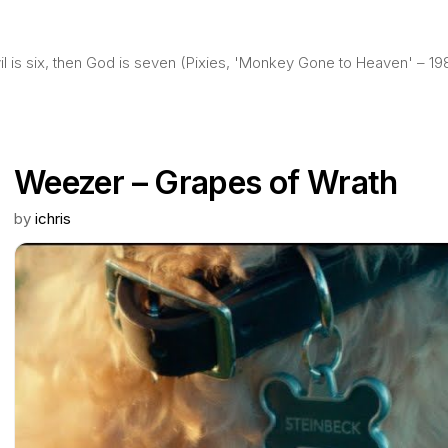
evil is six, then God is seven (Pixies, 'Monkey Gone to Heaven' – 19
Weezer – Grapes of Wrath
by
ichris