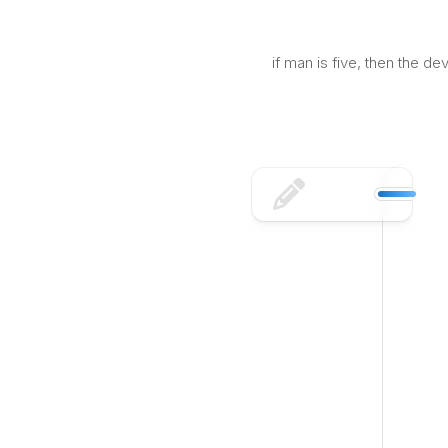
Skip
to
content
if man is five, then the d