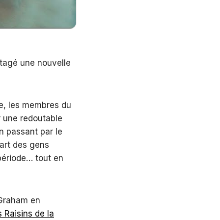
rtagé une nouvelle
re, les membres du
r une redoutable
n passant par le
part des gens
 période… tout en
 Graham en
 Raisins de la