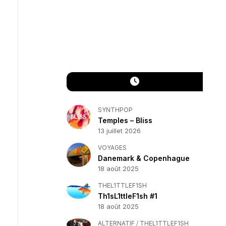
SYNTHPOP
Temples – Bliss
13 juillet 2026
VOYAGES
Danemark & Copenhague
18 août 2025
THEL1TTLEF1SH
Th1sL1ttleF1sh #1
18 août 2025
ALTERNATIF
/
THEL1TTLEF1SH