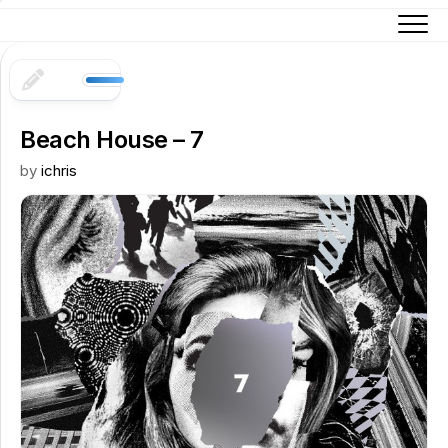
Skip
to
content
Beach House – 7
by
ichris