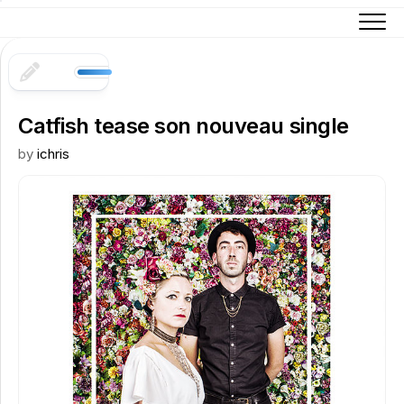
Skip
to
content
Catfish tease son nouveau single
by
ichris