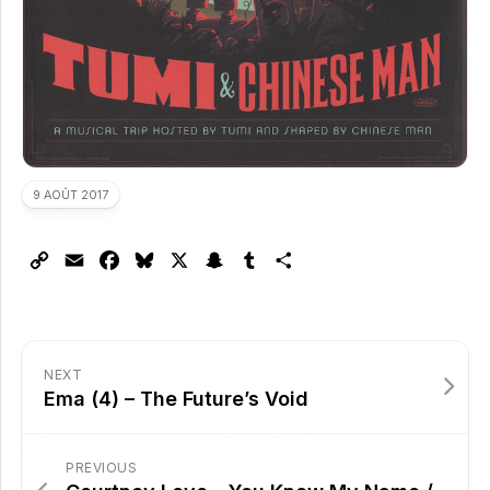
9 AOÛT 2017
Copy
Email
Facebook
Bluesky
X
Snapchat
Tumblr
Partager
Link
NEXT
Ema (4) – The Future’s Void
PREVIOUS