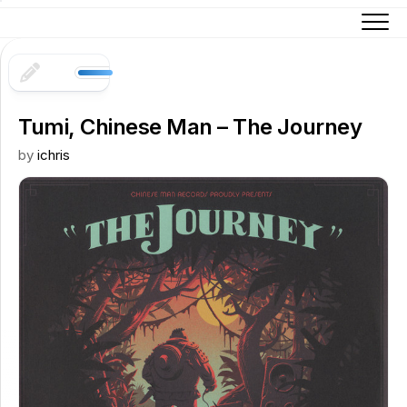
Skip
to
content
Tumi, Chinese Man – The Journey
by
ichris