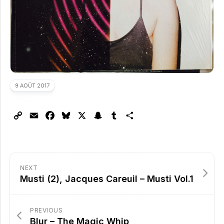
9 AOÛT 2017
Copy
Email
Facebook
Bluesky
X
Snapchat
Tumblr
Partager
Link
NEXT
Musti (2), Jacques Careuil – Musti Vol.1
PREVIOUS
Blur – The Magic Whip