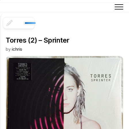
Skip
to
content
Torres (2) – Sprinter
by
ichris