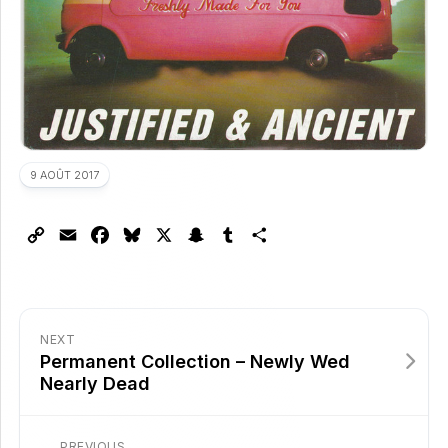
9 AOÛT 2017
Copy
Email
Facebook
Bluesky
X
Snapchat
Tumblr
Partager
Link
NEXT
Permanent Collection – Newly Wed
Nearly Dead
PREVIOUS