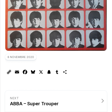
6 NOVEMBRE 2020
Copy
Email
Facebook
Bluesky
X
Snapchat
Tumblr
Partager
Link
NEXT
ABBA – Super Trouper