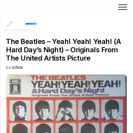
Skip
to
content
The Beatles – Yeah! Yeah! Yeah! (A
Hard Day’s Night) – Originals From
The United Artists Picture
by
ichris