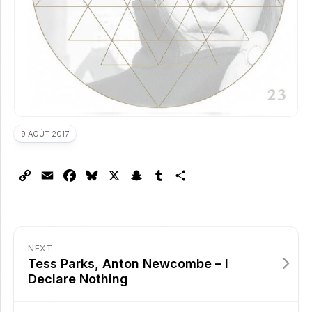
9 AOÛT 2017
Copy
Email
Facebook
Bluesky
X
Snapchat
Tumblr
Partager
Link
NEXT
Tess Parks, Anton Newcombe – I
Declare Nothing