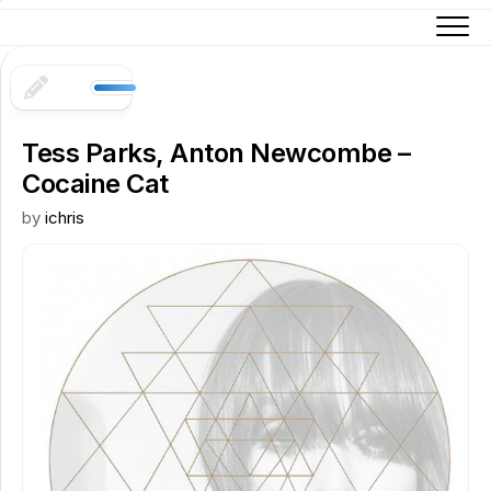
Skip
to
content
Tess Parks, Anton Newcombe –
Cocaine Cat
by
ichris