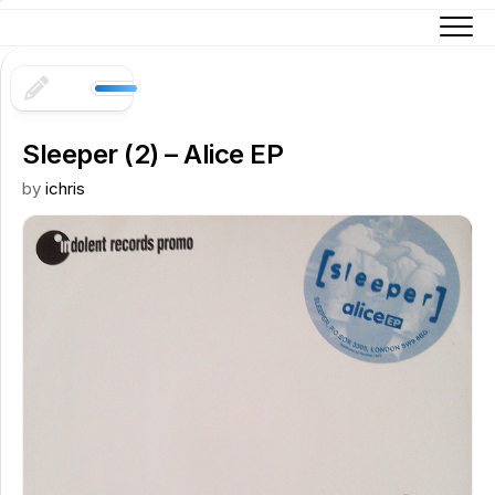
Skip
to
content
Sleeper (2) – Alice EP
by
ichris