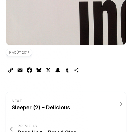
9 AOÛT 2017
Copy
Email
Facebook
Bluesky
X
Snapchat
Tumblr
Partager
Link
NEXT
Sleeper (2) – Delicious
PREVIOUS