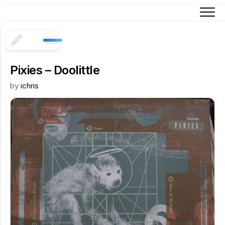
Skip
to
content
Pixies – Doolittle
by
ichris