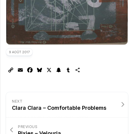
9 AOÛT 2017
Copy
Email
Facebook
Bluesky
X
Snapchat
Tumblr
Partager
Link
NEXT
Clara Clara – Comfortable Problems
PREVIOUS
Pixies – Velouria