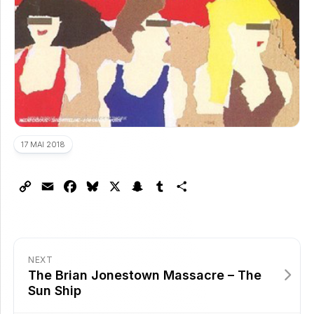
17 MAI 2018
Copy
Email
Facebook
Bluesky
X
Snapchat
Tumblr
Partager
Link
NEXT
The Brian Jonestown Massacre – The
Sun Ship