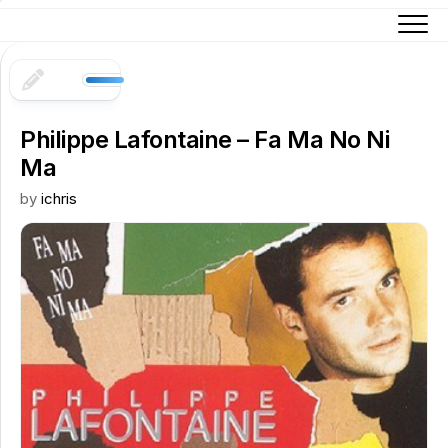
Skip
to
content
Philippe Lafontaine – Fa Ma No Ni
Ma
by
ichris