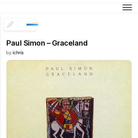
Skip
to
content
Paul Simon – Graceland
by
ichris