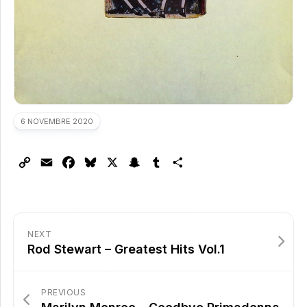
6 NOVEMBRE 2020
Copy
Email
Facebook
Bluesky
X
Snapchat
Tumblr
Partager
Link
NEXT
Rod Stewart – Greatest Hits Vol.1
PREVIOUS