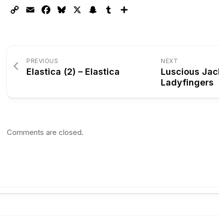
Copy
Email
Facebook
Bluesky
X
Snapchat
Tumblr
Partager
Link
PREVIOUS
NEXT
Elastica (2) – Elastica
Luscious Jac
Ladyfingers
Comments are closed.