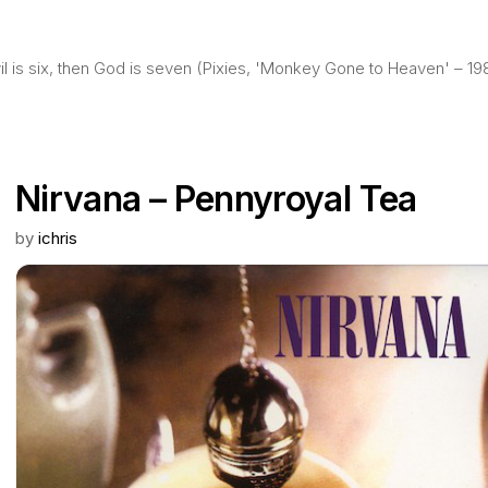
evil is six, then God is seven (Pixies, 'Monkey Gone to Heaven' – 19
Nirvana – Pennyroyal Tea
by
ichris