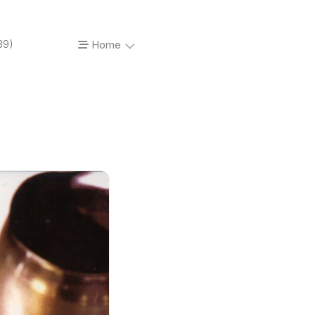
89)
Home
About…
Vinyl’o’mania
Prises
de
vue
Photos
de
concerts