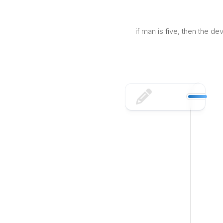
Skip
to
content
if man is five, then the d