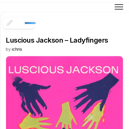
Skip
to
content
Luscious Jackson – Ladyfingers
by
ichris