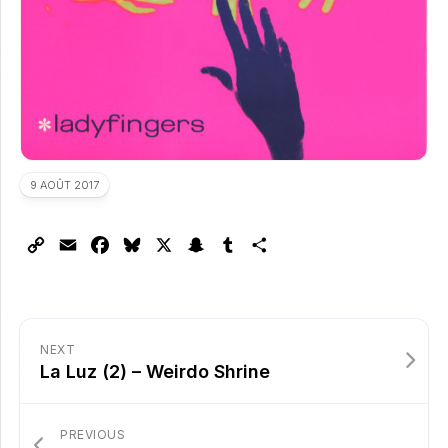
9 AOÛT 2017
Copy
Email
Facebook
Bluesky
X
Snapchat
Tumblr
Partager
Link
NEXT
La Luz (2) – Weirdo Shrine
PREVIOUS