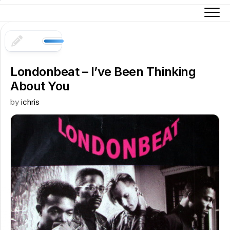
Skip
to
content
Londonbeat – I’ve Been Thinking
About You
by
ichris