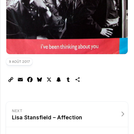
9 AOÛT 2017
Copy
Email
Facebook
Bluesky
X
Snapchat
Tumblr
Partager
Link
NEXT
Lisa Stansfield – Affection