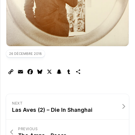
26 DÉCEMBRE 2018
Copy
Email
Facebook
Bluesky
X
Snapchat
Tumblr
Partager
Link
NEXT
Las Aves (2) – Die In Shanghai
PREVIOUS