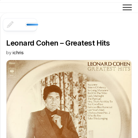
Skip
to
content
Leonard Cohen – Greatest Hits
by
ichris