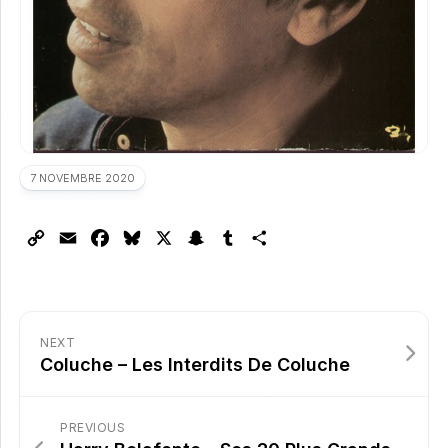
7 NOVEMBRE 2020
Copy
Email
Facebook
Bluesky
X
Snapchat
Tumblr
Partager
Link
NEXT
Coluche – Les Interdits De Coluche
PREVIOUS