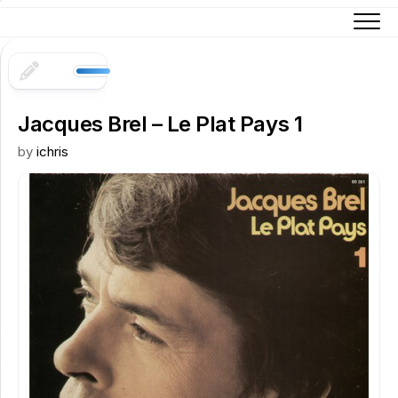
Skip
to
content
Jacques Brel – Le Plat Pays 1
by
ichris