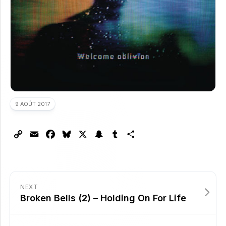
9 AOÛT 2017
Copy
Email
Facebook
Bluesky
X
Snapchat
Tumblr
Partager
Link
NEXT
Broken Bells (2) – Holding On For Life