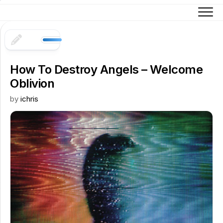
Skip
to
content
How To Destroy Angels – Welcome
Oblivion
by
ichris