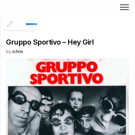
Skip
to
content
Gruppo Sportivo – Hey Girl
by
ichris