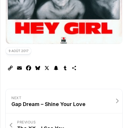
9 AOÛT 2017
Copy
Email
Facebook
Bluesky
X
Snapchat
Tumblr
Partager
Link
NEXT
Gap Dream – Shine Your Love
PREVIOUS