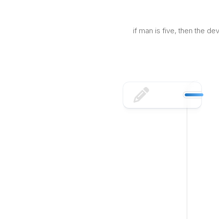
Skip
to
content
if man is five, then the d