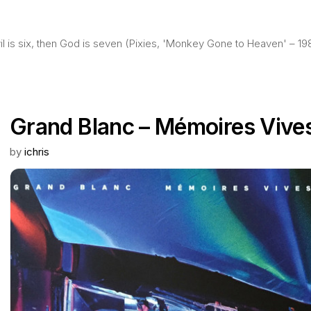
evil is six, then God is seven (Pixies, 'Monkey Gone to Heaven' – 19
Grand Blanc – Mémoires Vive
by
ichris