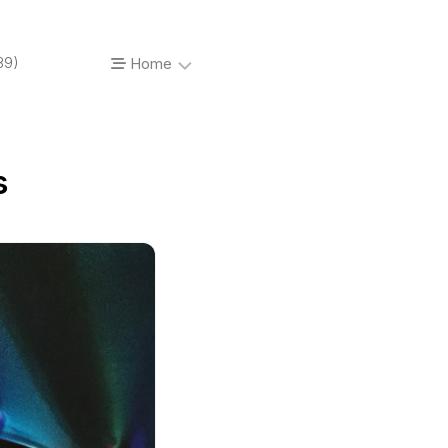
89)
Home
About…
s
Vinyl’o’mania
Prises
de
vue
Photos
de
concerts