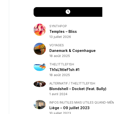
SYNTHPOP
Temples – Bliss
13 juillet 2026
VOYAGES
Danemark & Copenhague
18 août 2025
THEL1TTLEF1SH
Th1sL1ttleF1sh #1
18 août 2025
ALTERNATIF
/
THEL1TTLEF1SH
Blondshell – Docket (feat. Bully)
1 avril 2024
INFOS INUTILES MAIS UTILES QUAND-MÊ
Liège – 09 juillet 2023
10 juillet 2023