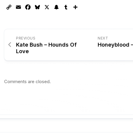
Copy
Email
Facebook
Bluesky
X
Snapchat
Tumblr
Partager
Link
PREVIOUS
NEXT
Kate Bush – Hounds Of
Honeyblood 
Love
Comments are closed.