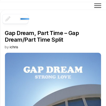
Skip
to
content
Gap Dream, Part Time – Gap
Dream/Part Time Split
by
ichris