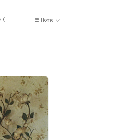
89)
Home
About…
Vinyl’o’mania
Prises
de
vue
Photos
de
concerts