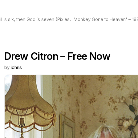
evil is six, then God is seven (Pixies, 'Monkey Gone to Heaven' – 19
Drew Citron – Free Now
by
ichris