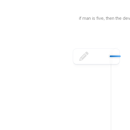
Skip
to
content
if man is five, then the d