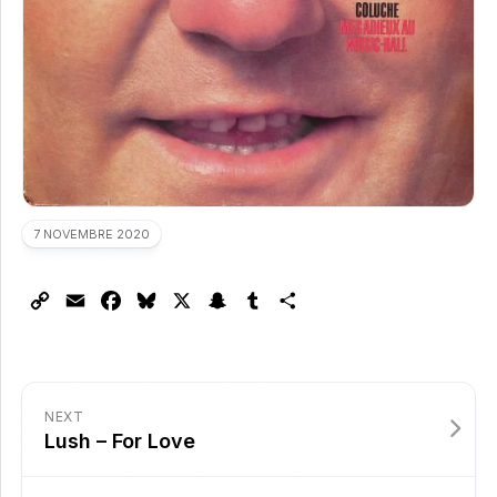
7 NOVEMBRE 2020
Copy
Email
Facebook
Bluesky
X
Snapchat
Tumblr
Partager
Link
NEXT
Lush – For Love