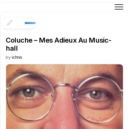
Skip
to
content
Coluche – Mes Adieux Au Music-
hall
by
ichris