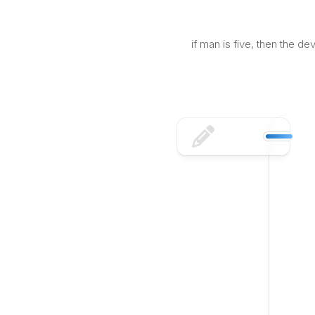
Skip
to
content
if man is five, then the d