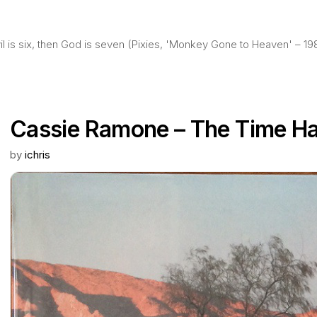
evil is six, then God is seven (Pixies, 'Monkey Gone to Heaven' – 19
Cassie Ramone – The Time H
by
ichris