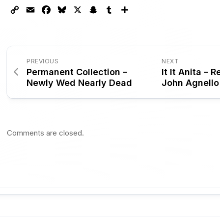
Copy
Email
Facebook
Bluesky
X
Snapchat
Tumblr
Partager
Link
PREVIOUS
NEXT
Permanent Collection –
It It Anita –
Newly Wed Nearly Dead
John Agnello
Comments are closed.