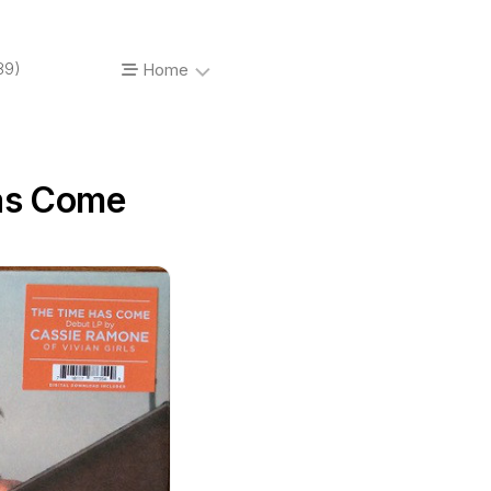
89)
Home
About…
as Come
Vinyl’o’mania
Prises
de
vue
Photos
de
concerts