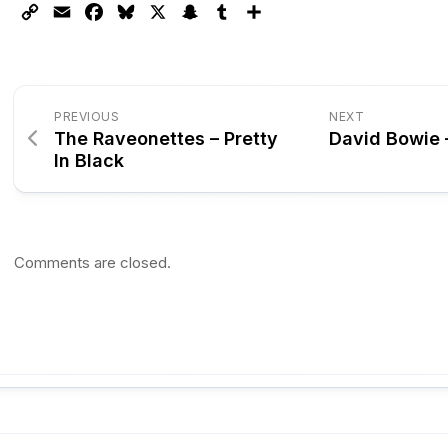
Copy
Email
Facebook
Bluesky
X
Snapchat
Tumblr
Partager
Link
PREVIOUS
NEXT
The Raveonettes – Pretty
David Bowie –
In Black
Comments are closed.