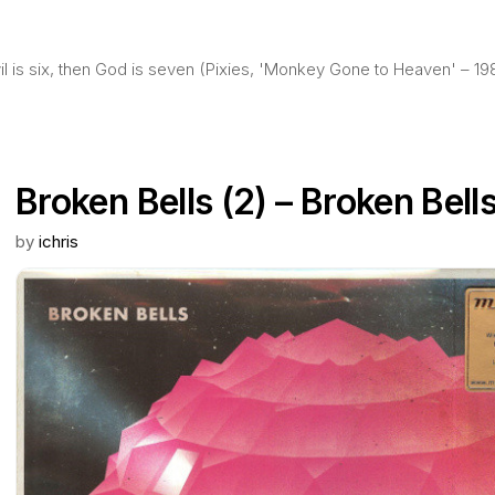
evil is six, then God is seven (Pixies, 'Monkey Gone to Heaven' – 19
Broken Bells (2) – Broken Bell
by
ichris