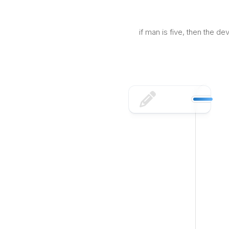
Skip
to
content
if man is five, then the d