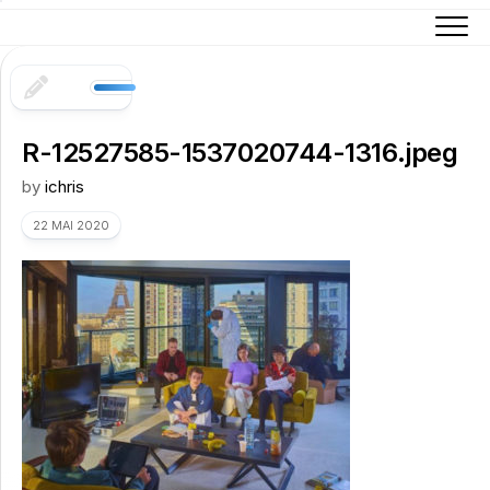
Skip
to
content
R-12527585-1537020744-1316.jpeg
by
ichris
22 MAI 2020