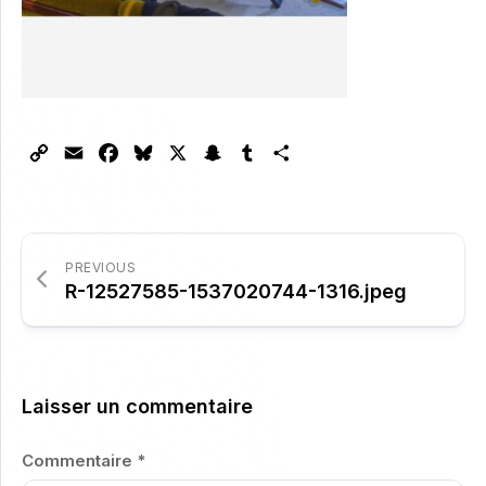
Copy
Email
Facebook
Bluesky
X
Snapchat
Tumblr
Partager
Link
PREVIOUS
R-12527585-1537020744-1316.jpeg
Laisser un commentaire
Commentaire
*