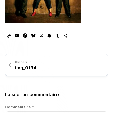
Copy
Email
Facebook
Bluesky
X
Snapchat
Tumblr
Partager
Link
PREVIOUS
img_0194
Laisser un commentaire
Commentaire
*