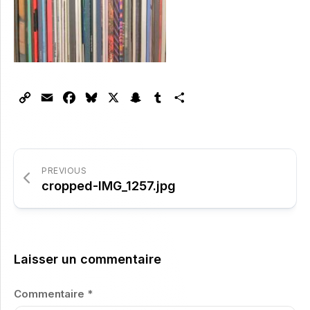
Copy
Email
Facebook
Bluesky
X
Snapchat
Tumblr
Partager
Link
PREVIOUS
cropped-IMG_1257.jpg
Laisser un commentaire
Commentaire
*