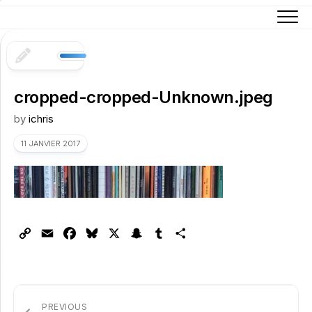
Skip
to
content
cropped-cropped-Unknown.jpeg
by
ichris
11 JANVIER 2017
Copy
Email
Facebook
Bluesky
X
Snapchat
Tumblr
Partager
Link
PREVIOUS