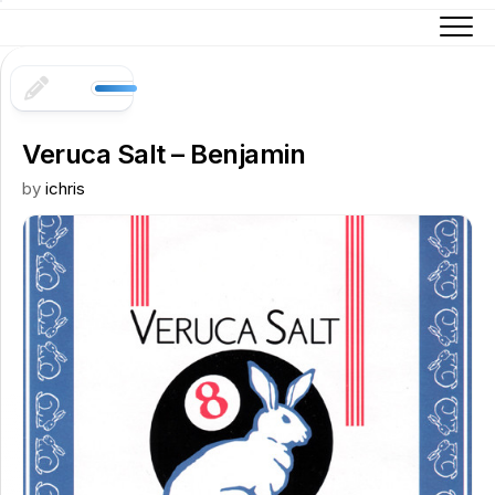
Skip
to
content
Veruca Salt – Benjamin
by
ichris