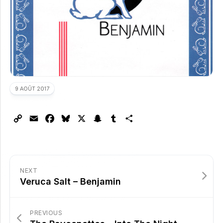
9 AOÛT 2017
Copy
Email
Facebook
Bluesky
X
Snapchat
Tumblr
Partager
Link
NEXT
Veruca Salt – Benjamin
PREVIOUS