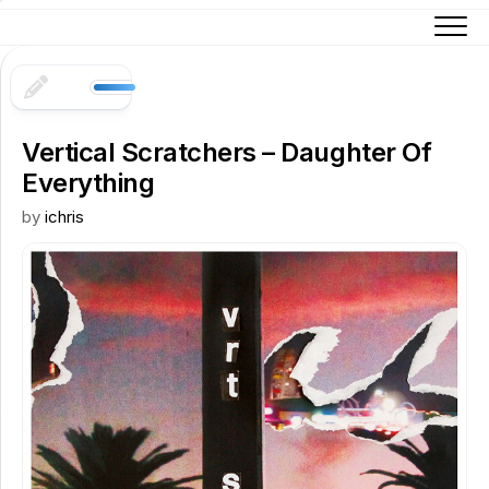
Skip
to
content
Vertical Scratchers – Daughter Of
Everything
by
ichris