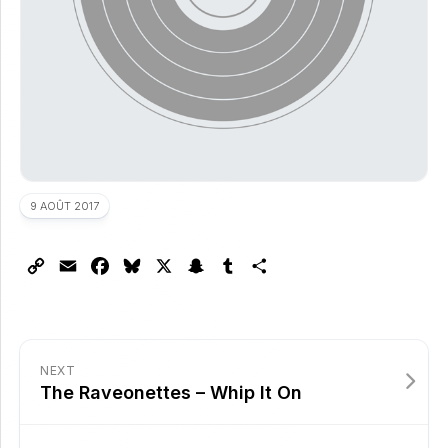
9 AOÛT 2017
Copy
Email
Facebook
Bluesky
X
Snapchat
Tumblr
Partager
Link
NEXT
The Raveonettes – Whip It On