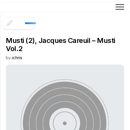
Skip
to
content
Musti (2), Jacques Careuil – Musti
Vol.2
by
ichris