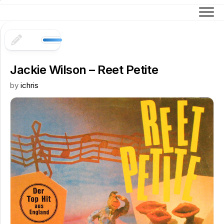
Skip
to
content
Jackie Wilson – Reet Petite
by
ichris