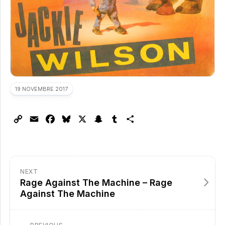
19 NOVEMBRE 2017
Copy
Email
Facebook
Bluesky
X
Snapchat
Tumblr
Partager
Link
NEXT
Rage Against The Machine – Rage
Against The Machine