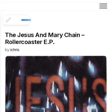
Skip
to
content
The Jesus And Mary Chain –
Rollercoaster E.P.
by
ichris