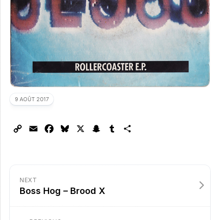
9 AOÛT 2017
Copy
Email
Facebook
Bluesky
X
Snapchat
Tumblr
Partager
Link
NEXT
Boss Hog – Brood X