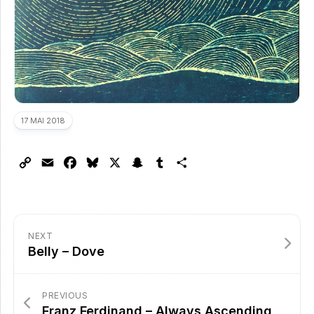
17 MAI 2018
Copy
Email
Facebook
Bluesky
X
Snapchat
Tumblr
Partager
Link
NEXT
Belly – Dove
PREVIOUS
Franz Ferdinand – Always Ascending