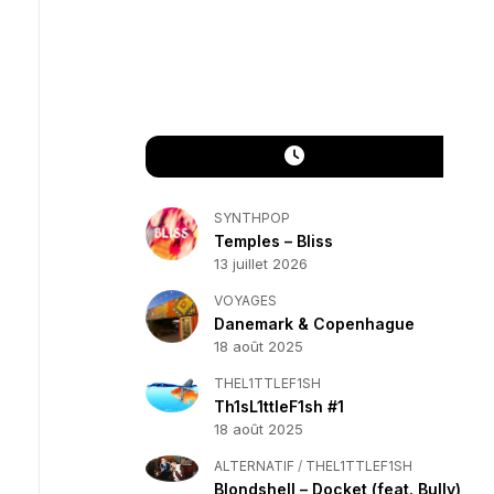
SYNTHPOP
Temples – Bliss
13 juillet 2026
VOYAGES
Danemark & Copenhague
18 août 2025
THEL1TTLEF1SH
Th1sL1ttleF1sh #1
18 août 2025
ALTERNATIF
/
THEL1TTLEF1SH
Blondshell – Docket (feat. Bully)