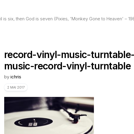
evil is six, then God is seven (Pixies, 'Monkey Gone to Heaven' – 19
record-vinyl-music-turntable
music-record-vinyl-turntable
by
ichris
2 MAI 2017