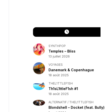
SYNTHPOP
Temples – Bliss
13 juillet 2026
VOYAGES
Danemark & Copenhague
18 août 2025
THEL1TTLEF1SH
Th1sL1ttleF1sh #1
18 août 2025
ALTERNATIF
/
THEL1TTLEF1SH
Blondshell – Docket (feat. Bully)