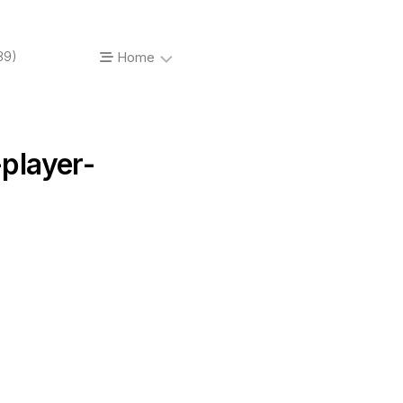
89)
Home
About…
-player-
Vinyl’o’mania
Prises
de
vue
Photos
de
concerts