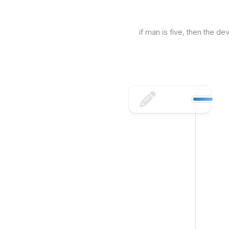
Skip
to
content
if man is five, then the d