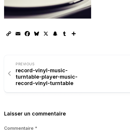
Copy
Email
Facebook
Bluesky
X
Snapchat
Tumblr
Partager
Link
PREVIOUS
record-vinyl-music-
turntable-player-music-
record-vinyl-turntable
Laisser un commentaire
Commentaire
*