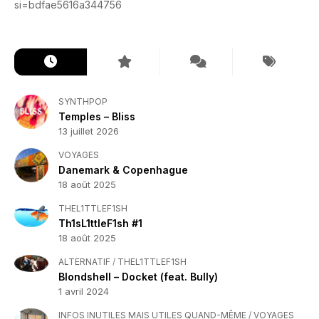
si=bdfae5616a344756
SYNTHPOP
Temples – Bliss
13 juillet 2026
VOYAGES
Danemark & Copenhague
18 août 2025
THEL1TTLEF1SH
Th1sL1ttleF1sh #1
18 août 2025
ALTERNATIF
/
THEL1TTLEF1SH
Blondshell – Docket (feat. Bully)
1 avril 2024
INFOS INUTILES MAIS UTILES QUAND-MÊME
/
VOYAGES