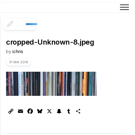
Skip
to
content
cropped-Unknown-8.jpeg
by
ichris
31 MAI 2019
Copy
Email
Facebook
Bluesky
X
Snapchat
Tumblr
Partager
Link