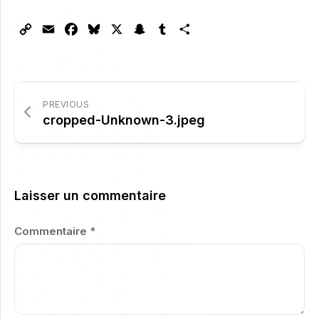
Copy
Email
Facebook
Bluesky
X
Snapchat
Tumblr
Partager
Link
PREVIOUS
cropped-Unknown-3.jpeg
Laisser un commentaire
Commentaire
*