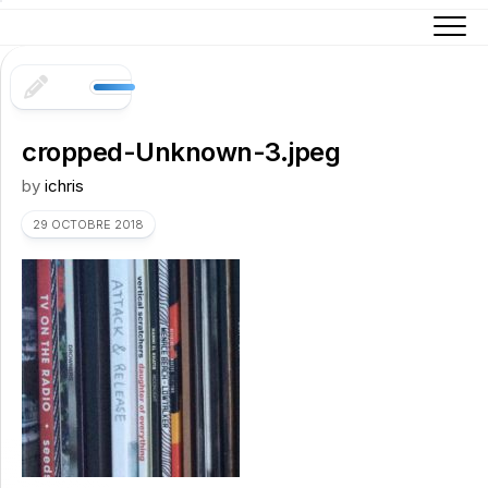
Skip
to
content
cropped-Unknown-3.jpeg
by
ichris
29 OCTOBRE 2018