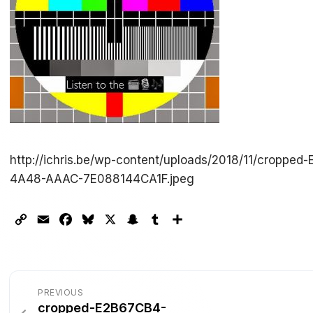
http://ichris.be/wp-content/uploads/2018/11/croppe
4A48-AAAC-7E088144CA1F.jpeg
Copy
Email
Facebook
Bluesky
X
Snapchat
Tumblr
Partager
Link
PREVIOUS
cropped-E2B67CB4-