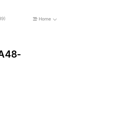
89)
Home
About…
A48-
Vinyl’o’mania
Prises
de
vue
Photos
de
concerts