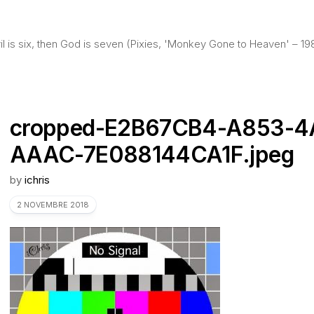
evil is six, then God is seven (Pixies, 'Monkey Gone to Heaven' – 19
cropped-E2B67CB4-A853-4
AAAC-7E088144CA1F.jpeg
by
ichris
2 NOVEMBRE 2018