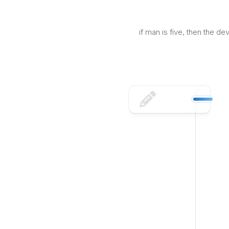
Skip
to
content
if man is five, then the d